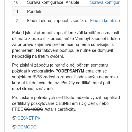
10
Správa konfigurace, Ansible
Správa konfigurace
11
Pondělí
12
Finální úloha, zápočet, zkouška.
Finální kombinované l
Pokud jste si předmět zapsali jen kvůli kreditům a znalosti
už máte z praxe či z práce, může Vám být zápočet udělen
za přípravu zajímavé prezentace na téma související s
předmětem. Na takovém postupu je nutné se domluvit
nejpozději na třetím cvičení.
Pro získání zápočtu je nutné o něj během semestru
požádat kryptograficky
PODEPSANÝM
emailem se
subjektem “SPS zadost o zapocet” odeslaným na adresu
kubr at fel dot cvut dot cz. Použitý certifikát musí patřit
mezi široce uznávané.
Pro získání potřebných certifikátů můžete využít například
certifikáty poskytované CESNETem (DigiCert), nebo
FREE
COMODO
Actalis certifikáty.
CESNET PKI
COMODO