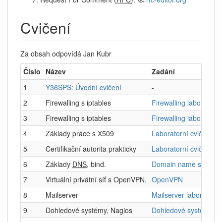
Cvičení
Za obsah odpovídá Jan Kubr
Číslo
Název
Zadání
1
Y36SPS: Úvodní cvičení
-
2
Firewalling s iptables
Firewalling laborka
3
Firewalling s iptables
Firewalling laborka
4
Základy práce s X509
Laboratorní cvičení: Ce
5
Certifikační autorita prakticky
Laboratorní cvičení: P
6
Základy
DNS
, bind.
Domain name system
7
Virtuální privátní síť s OpenVPN.
OpenVPN
8
Mailserver
Mailserver laboratoř
9
Dohledové systémy, Nagios
Dohledové systémy - 