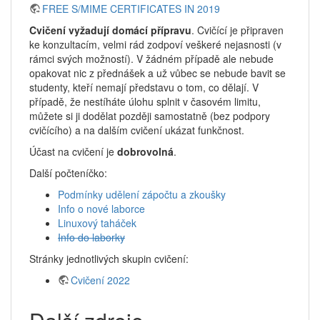
FREE S/MIME CERTIFICATES IN 2019
Cvičení vyžadují domácí přípravu
. Cvičící je připraven
ke konzultacím, velmi rád zodpoví veškeré nejasnosti (v
rámci svých možností). V žádném případě ale nebude
opakovat nic z přednášek a už vůbec se nebude bavit se
studenty, kteří nemají představu o tom, co dělají. V
případě, že nestíháte úlohu splnit v časovém limitu,
můžete si ji dodělat později samostatně (bez podpory
cvičícího) a na dalším cvičení ukázat funkčnost.
Účast na cvičení je
dobrovolná
.
Další počteníčko:
Podmínky udělení zápočtu a zkoušky
Info o nové laborce
Linuxový taháček
Info do laborky
Stránky jednotlivých skupin cvičení:
Cvičení 2022