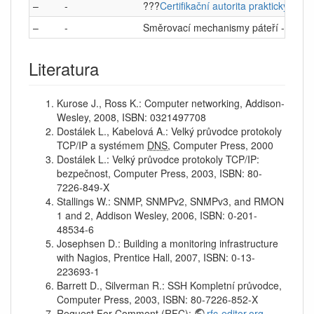
–
-
???
Certifikační autorita prakticky
–
-
Směrovací mechanismy páteří - EGP,
Literatura
Kurose J., Ross K.: Computer networking, Addison-
Wesley, 2008, ISBN: 0321497708
Dostálek L., Kabelová A.: Velký průvodce protokoly
TCP/IP a systémem
DNS
, Computer Press, 2000
Dostálek L.: Velký průvodce protokoly TCP/IP:
bezpečnost, Computer Press, 2003, ISBN: 80-
7226-849-X
Stallings W.: SNMP, SNMPv2, SNMPv3, and RMON
1 and 2, Addison Wesley, 2006, ISBN: 0-201-
48534-6
Josephsen D.: Building a monitoring infrastructure
with Nagios, Prentice Hall, 2007, ISBN: 0-13-
223693-1
Barrett D., Silverman R.: SSH Kompletní průvodce,
Computer Press, 2003, ISBN: 80-7226-852-X
Request For Comment (
RFC
):
rfc-editor.org