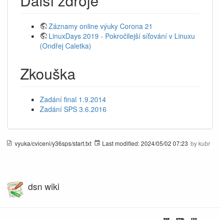
Další zdroje
Záznamy online výuky Corona 21
LinuxDays 2019 - Pokročilejší síťování v Linuxu
(Ondřej Caletka)
Zkouška
Zadání final 1.9.2014
Zadání SPS 3.6.2016
vyuka/cviceni/y36sps/start.txt
Last modified:
2024/05/02 07:23
by
kubr
dsn wiki