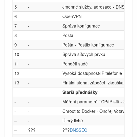
5
-
Jmenné služby, adresace -
DNS
, DHC
6
-
OpenVPN
7
-
Správa konfigurace
8
-
Pošta
9
-
Pošta - Postfix konfigurace
10
-
Správa síťových prvků
11
-
Pondělí sudé
12
-
Vysoká dostupnost/IP telefonie
13
-
Finální úloha, zápočet, zkouška.
–
-
Starší přednášky
-
-
Měření parametrů TCP/IP sítí - Zbyně
-
-
Chroot to Docker - Ondřej Votava
–
-
Úterý liché
–
???
???
DNSSEC